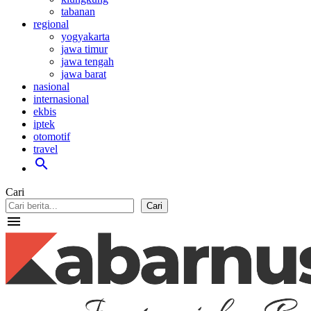
tabanan
regional
yogyakarta
jawa timur
jawa tengah
jawa barat
nasional
internasional
ekbis
iptek
otomotif
travel
search
Cari
Cari
menu