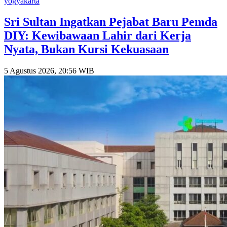
yogyakarta
Sri Sultan Ingatkan Pejabat Baru Pemda
DIY: Kewibawaan Lahir dari Kerja
Nyata, Bukan Kursi Kekuasaan
5 Agustus 2026, 20:56 WIB