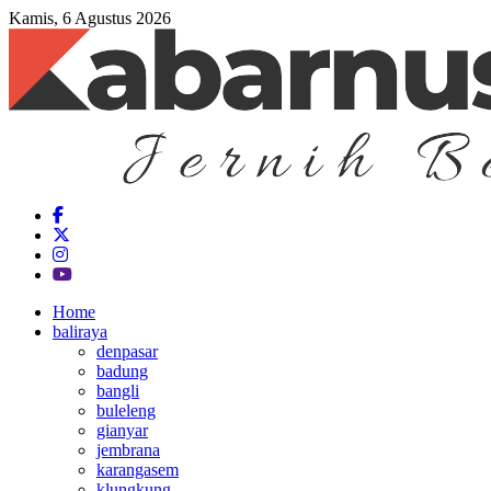
Kamis, 6 Agustus 2026
Home
baliraya
denpasar
badung
bangli
buleleng
gianyar
jembrana
karangasem
klungkung