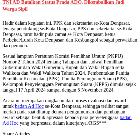
TNI AD Batalkan Status Prada ADO, Dikembalikan Jadi
Warga Sipil
Hadir dalam kegiatan ini, PPK dan sekretariat se-Kota Denpasar,
tenaga pendukung se-Kota Denpasar, PPS dan sekretariat se-Kota
Denpasar, turut hadir pula camat se-Kota Denpasar, ketua
Perbekel/Lurah Kota Denpasar, dan Kesbangpol sebagai perwakilan
dari pemuda.
Sesuai lampiran Peraturan Komisi Pemilihan Umum (PKPU)
Nomor 2 Tahun 2024 tentang Tahapan dan Jadwal Pemilihan
Gubernur dan Wakil Gubernur, Bupati dan Wakil Bupati serta
Walikota dan Wakil Walikota Tahun 2024, Pembentukan Panitia
Pemilihan Kecamatan (PPK), Panitia Pemungutan Suara (PPS),
Kelompok Penyelenggara Pemungutan Suara (KPPS) dimulai sejak
tanggal 17 April 2024 sampai dengan 5 November 2024.
Acara ini merupakan rangkaian dari proses evaluasi dan award
untuk
badan Ad Hoc
se-Kota Denpasar, sehingga terlihat sangat
meriah pada saat ditutup dengan pengumuman dan pembagian
award sebagai bentuk apresiasi kepada para penyelenggara
badan
Ad Hoc
yang berprestasi dalam kinerjanya./RGS***
Share Articles