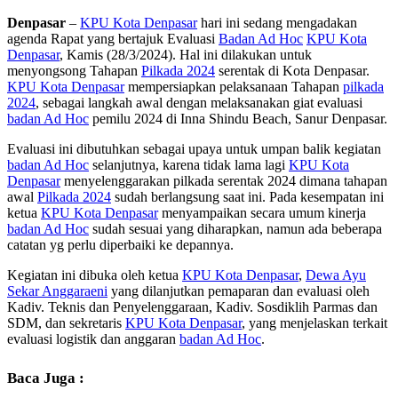
Denpasar
–
KPU Kota Denpasar
hari ini sedang mengadakan
agenda Rapat yang bertajuk Evaluasi
Badan Ad Hoc
KPU Kota
Denpasar
, Kamis (28/3/2024). Hal ini dilakukan untuk
menyongsong Tahapan
Pilkada 2024
serentak di Kota Denpasar.
KPU Kota Denpasar
mempersiapkan pelaksanaan Tahapan
pilkada
2024
, sebagai langkah awal dengan melaksanakan giat evaluasi
badan Ad Hoc
pemilu 2024 di Inna Shindu Beach, Sanur Denpasar.
Evaluasi ini dibutuhkan sebagai upaya untuk umpan balik kegiatan
badan Ad Hoc
selanjutnya, karena tidak lama lagi
KPU Kota
Denpasar
menyelenggarakan pilkada serentak 2024 dimana tahapan
awal
Pilkada 2024
sudah berlangsung saat ini. Pada kesempatan ini
ketua
KPU Kota Denpasar
menyampaikan secara umum kinerja
badan Ad Hoc
sudah sesuai yang diharapkan, namun ada beberapa
catatan yg perlu diperbaiki ke depannya.
Kegiatan ini dibuka oleh ketua
KPU Kota Denpasar
,
Dewa Ayu
Sekar Anggaraeni
yang dilanjutkan pemaparan dan evaluasi oleh
Kadiv. Teknis dan Penyelenggaraan, Kadiv. Sosdiklih Parmas dan
SDM, dan sekretaris
KPU Kota Denpasar
, yang menjelaskan terkait
evaluasi logistik dan anggaran
badan Ad Hoc
.
Baca Juga :