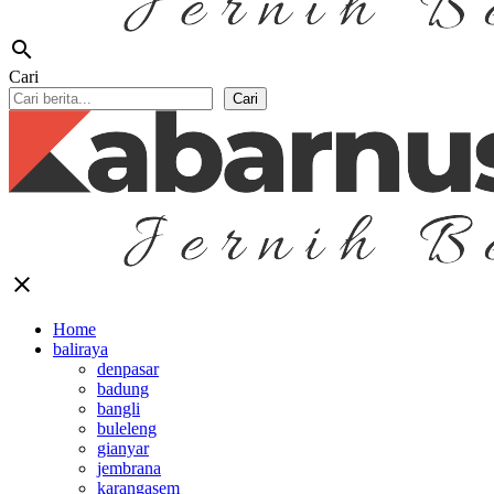
search
Cari
Cari
close
Home
baliraya
denpasar
badung
bangli
buleleng
gianyar
jembrana
karangasem