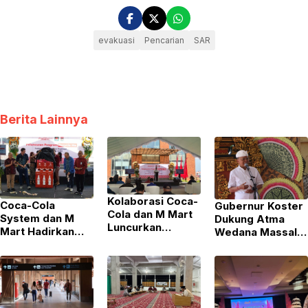
evakuasi
Pencarian
SAR
Berita Lainnya
Kolaborasi Coca-
Coca-Cola
Gubernur Koster
Cola dan M Mart
System dan M
Dukung Atma
Luncurkan
Mart Hadirkan
Wedana Massal
Program
Inisiatif “Recycle
di Badung,
‘Recycle Me’ di
Me” Perluas
Tegaskan
Kuta, Dorong
Pengumpulan
Komitmen
Ekosistem Daur
Kemasan di Bali
Perkuat Desa
Ulang Kemasan
Adat
Plastik