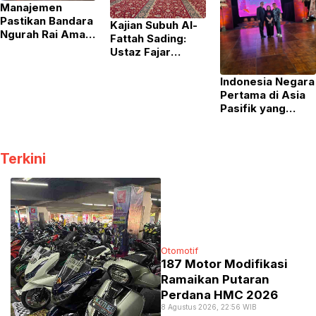
Manajemen
Pastikan Bandara
Kajian Subuh Al-
Ngurah Rai Aman
Fattah Sading:
Usai Isu Ancaman
Ustaz Fajar
Bom
Firdausi Kupas
Tuntas Status
Indonesia Negara
Ibadah Mualaf
Pertama di Asia
hingga Hukum
Pasifik yang
Pernikahan Hamil
Menjadi Tuan
Rumah The
Summit
Terkini
Championship
Otomotif
187 Motor Modifikasi
Ramaikan Putaran
Perdana HMC 2026
8 Agustus 2026, 22:56 WIB