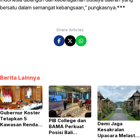
bersatu dalam semangat kebangsaan,” pungkasnya.***
Share Articles
Berita Lainnya
Gubernur Koster
Tetapkan 5
PIB College dan
Demi Jaga
Kawasan Rendah
BAMA Perkuat
Kesakralan
Emisi di Bali,
Posisi Bali
Upacara Melasti,
Hotel hingga Mal
sebagai Destinasi