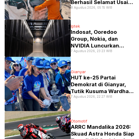
Berhasil Selamat Usai
8 Agustus 2026, 05:15 WIB
Terjepit Kecelakaan
Maut di Gerokgak,
Buleleng
Iptek
Indosat, Ooredoo
Group, Nokia, dan
NVIDIA Luncurkan
7 Agustus 2026, 23:23 WIB
Zankore untuk Perkuat
Infrastruktur AI
Regional
Gianyar
HUT ke-25 Partai
Demokrat di Gianyar,
Tutik Kusuma Wardhani
7 Agustus 2026, 22:27 WIB
Tekankan Pentingnya
Kader Jadi Sahabat
Rakyat
Otomotif
​ARRC Mandalika 2026:
Skuad Astra Honda Siap