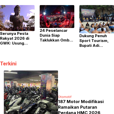
Desa Wisata
Wajib Gunakan
Utama Wisata
Penglipuran
PLTS Atap
Kesehatan Lewat
Tutup Sementara
Pelatihan TCM
pada 6
September 2026
24 Peselancar
Serunya Pesta
Dunia Siap
Dukung Penuh
Rakyat 2026 di
Taklukkan Ombak
Sport Tourism,
GWK: Usung
Legendaris di Rip
Bupati Adi
Konsep PESTA,
Curl Cup Padang
Arnawa Ingin RIP
Banjir Kuliner
Padang 2026
CURL Cup Padang
Nusantara hingga
Padang 2026
Pesta Kembang
Terkini
Masuk Kalender
Api
Tetap
Internasional
Otomotif
187 Motor Modifikasi
Ramaikan Putaran
Perdana HMC 2026