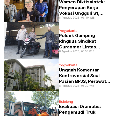
Wamen Diktisaintek:
Penyerapan Kerja
Vokasi Ungguli S1,
8 Agustus 2026, 06:30 WIB
Tembus 77 Persen
Yogyakarta
Polsek Gamping
Ringkus Sindikat
Curanmor Lintas
8 Agustus 2026, 05:55 WIB
Provinsi Spesialis Mobil
Gran Max
Yogyakarta
Unggah Komentar
Kontroversial Soal
Pasien BPJS, Perawat
8 Agustus 2026, 05:30 WIB
RSA UGM Dikenai
Sanksi Skorsing
Buleleng
Evakuasi Dramatis:
Pengemudi Truk