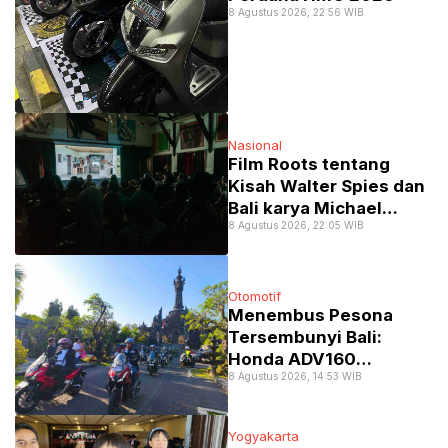
8 Agustus 2026, 22:56 WIB
Nasional
Film Roots tentang
Kisah Walter Spies dan
Bali karya Michael
8 Agustus 2026, 22:05 WIB
Schindhelm di Jakarta
Menuai Banyak Pujian
Otomotif
Menembus Pesona
Tersembunyi Bali:
Honda ADV160
8 Agustus 2026, 14:53 WIB
Pasrahkan
Ketangguhan di
“Jelajah 2 Alam”
Yogyakarta