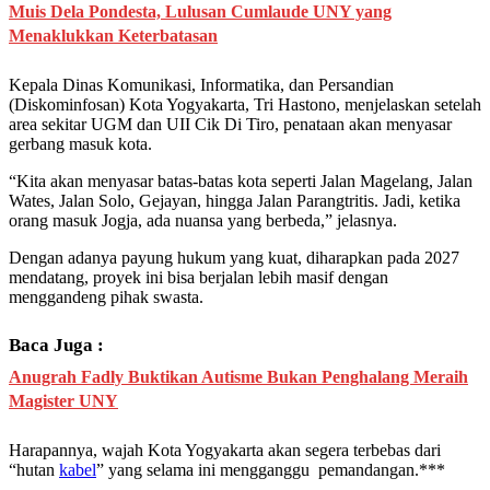
Muis Dela Pondesta, Lulusan Cumlaude UNY yang
Menaklukkan Keterbatasan
Kepala Dinas Komunikasi, Informatika, dan Persandian
(Diskominfosan) Kota Yogyakarta, Tri Hastono, menjelaskan setelah
area sekitar UGM dan UII Cik Di Tiro, penataan akan menyasar
gerbang masuk kota.
“Kita akan menyasar batas-batas kota seperti Jalan Magelang, Jalan
Wates, Jalan Solo, Gejayan, hingga Jalan Parangtritis. Jadi, ketika
orang masuk Jogja, ada nuansa yang berbeda,” jelasnya.
Dengan adanya payung hukum yang kuat, diharapkan pada 2027
mendatang, proyek ini bisa berjalan lebih masif dengan
menggandeng pihak swasta.
Baca Juga :
Anugrah Fadly Buktikan Autisme Bukan Penghalang Meraih
Magister UNY
Harapannya, wajah Kota Yogyakarta akan segera terbebas dari
“hutan
kabel
” yang selama ini mengganggu pemandangan.***