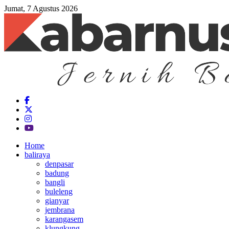
Jumat, 7 Agustus 2026
Home
baliraya
denpasar
badung
bangli
buleleng
gianyar
jembrana
karangasem
klungkung