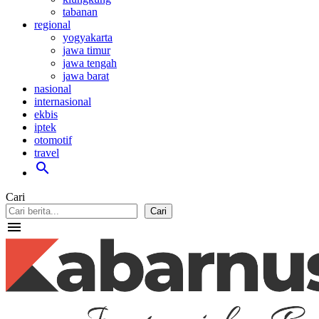
tabanan
regional
yogyakarta
jawa timur
jawa tengah
jawa barat
nasional
internasional
ekbis
iptek
otomotif
travel
search
Cari
Cari
menu