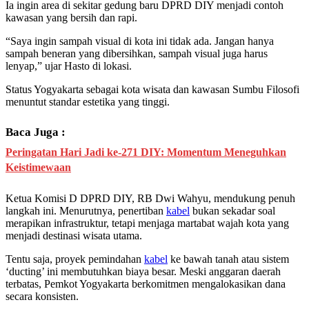
Ia ingin area di sekitar gedung baru DPRD DIY menjadi contoh
kawasan yang bersih dan rapi.
“Saya ingin sampah visual di kota ini tidak ada. Jangan hanya
sampah beneran yang dibersihkan, sampah visual juga harus
lenyap,” ujar Hasto di lokasi.
Status Yogyakarta sebagai kota wisata dan kawasan Sumbu Filosofi
menuntut standar estetika yang tinggi.
Baca Juga :
Peringatan Hari Jadi ke-271 DIY: Momentum Meneguhkan
Keistimewaan
Ketua Komisi D DPRD DIY, RB Dwi Wahyu, mendukung penuh
langkah ini. Menurutnya, penertiban
kabel
bukan sekadar soal
merapikan infrastruktur, tetapi menjaga martabat wajah kota yang
menjadi destinasi wisata utama.
Tentu saja, proyek pemindahan
kabel
ke bawah tanah atau sistem
‘ducting’ ini membutuhkan biaya besar. Meski anggaran daerah
terbatas, Pemkot Yogyakarta berkomitmen mengalokasikan dana
secara konsisten.