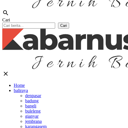
search
Cari
Cari
close
Home
baliraya
denpasar
badung
bangli
buleleng
gianyar
jembrana
karangasem