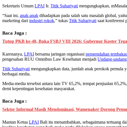
Sekretaris Umum
LPAI
Ir.
Titik Suhariyati
mengungkapkan, mMasalah a
“Saat ini,
anak-anak
dihadapkan pada salah satu masalah global, yait
marketing dari
industri rokok
,” tukas
Titik Suhariyati
saat konferensi p
Baca Juga :
Tutup PKB ke-48, Buka FSBJ VIII 2026: Gubernur Koster Tega
Karenanya,
LPAI
bersama jaringan organisasi
pengendalian tembaka
pengesahan RUU Omnibus Law Kesehatan menjadi
Undang-undang
Titik Suhariyati
mengungkapkan data, jumlah anak perokok pemula y
berbagai media.
Media-media tersebut antara lain TV 65,2%, tempat penjualan 65,2%,
demi kepentingan kesehatan masyarakat.
Baca Juga :
Sektor Informal Masih Mendominasi, Wamenaker Dorong Pemud
Mantan Ketua
LPAI
Bali itu menambahkan, sebagaimana tertuang da