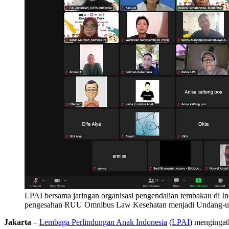
LPAI bersama jaringan organisasi pengendalian tembakau di In
pengesahan RUU Omnibus Law Kesehatan menjadi Undang-unda
Jakarta
–
Lembaga Perlindungan Anak Indonesia
(
LPAI
) mengingat