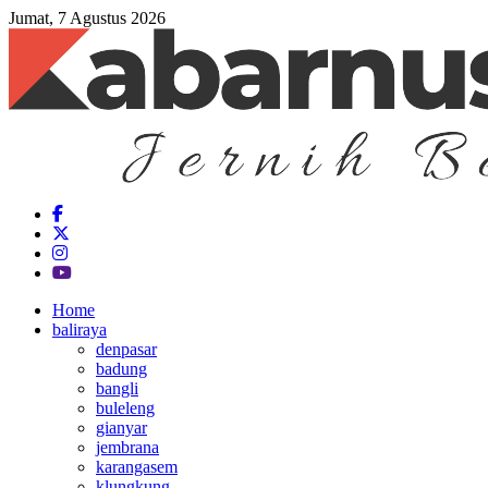
Jumat, 7 Agustus 2026
Home
baliraya
denpasar
badung
bangli
buleleng
gianyar
jembrana
karangasem
klungkung