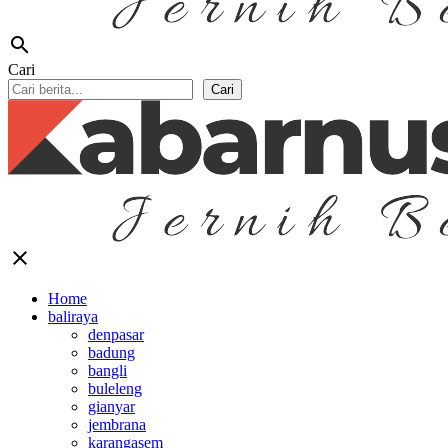
search
Cari
Cari
close
Home
baliraya
denpasar
badung
bangli
buleleng
gianyar
jembrana
karangasem