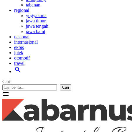
tabanan
regional
yogyakarta
jawa timur
jawa tengah
jawa barat
nasional
internasional
ekbis
iptek
otomotif
travel
search
Cari
Cari
menu