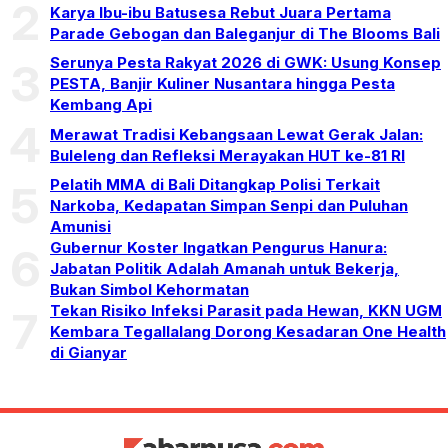
2
Karya Ibu-ibu Batusesa Rebut Juara Pertama
Parade Gebogan dan Baleganjur di The Blooms Bali
Serunya Pesta Rakyat 2026 di GWK: Usung Konsep
3
PESTA, Banjir Kuliner Nusantara hingga Pesta
Kembang Api
4
Merawat Tradisi Kebangsaan Lewat Gerak Jalan:
Buleleng dan Refleksi Merayakan HUT ke-81 RI
Pelatih MMA di Bali Ditangkap Polisi Terkait
5
Narkoba, Kedapatan Simpan Senpi dan Puluhan
Amunisi
Gubernur Koster Ingatkan Pengurus Hanura:
6
Jabatan Politik Adalah Amanah untuk Bekerja,
Bukan Simbol Kehormatan
Tekan Risiko Infeksi Parasit pada Hewan, KKN UGM
7
Kembara Tegallalang Dorong Kesadaran One Health
di Gianyar