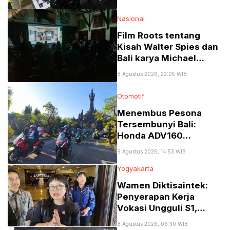
Nasional
Film Roots tentang
Kisah Walter Spies dan
Bali karya Michael
Schindhelm di Jakarta
8 Agustus 2026, 22:05 WIB
Menuai Banyak Pujian
Otomotif
Menembus Pesona
Tersembunyi Bali:
Honda ADV160
Pasrahkan
8 Agustus 2026, 14:53 WIB
Ketangguhan di
Yogyakarta
“Jelajah 2 Alam”
Wamen Diktisaintek:
Penyerapan Kerja
Vokasi Ungguli S1,
Tembus 77 Persen
8 Agustus 2026, 06:30 WIB