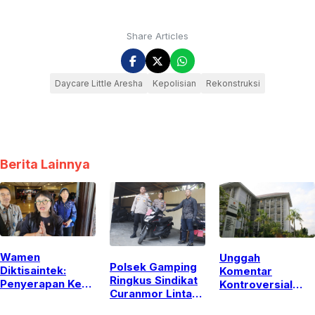
Share Articles
Daycare Little Aresha
Kepolisian
Rekonstruksi
Berita Lainnya
Wamen
Unggah
Polsek Gamping
Diktisaintek:
Komentar
Ringkus Sindikat
Penyerapan Kerja
Kontroversial
Curanmor Lintas
Vokasi Ungguli
Soal Pasien BPJS,
Provinsi Spesialis
S1, Tembus 77
Perawat RSA