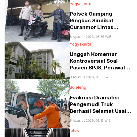
Yogyakarta
Polsek Gamping
Ringkus Sindikat
Curanmor Lintas
Provinsi Spesialis Mobil
8 Agustus 2026, 05:55 WIB
Gran Max
Yogyakarta
Unggah Komentar
Kontroversial Soal
Pasien BPJS, Perawat
RSA UGM Dikenai
8 Agustus 2026, 05:30 WIB
Sanksi Skorsing
Buleleng
Evakuasi Dramatis:
Pengemudi Truk
Berhasil Selamat Usai
Terjepit Kecelakaan
8 Agustus 2026, 05:15 WIB
Maut di Gerokgak,
Iptek
Buleleng