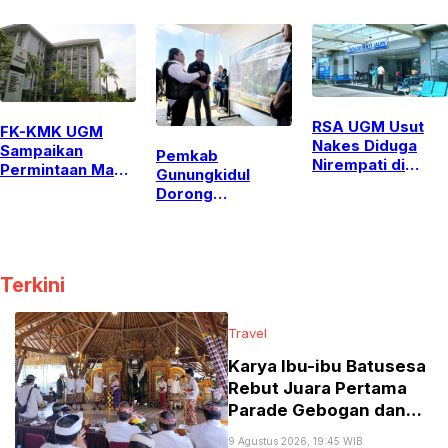
Mobil Gran Max
Persen
UGM Dikenai
Sanksi Skorsing
RSA UGM Usut
FK-KMK UGM
Nakes Diduga
Sampaikan
Pemkab
Nirempati di
Permintaan Maaf
Gunungkidul
Media Sosial,
dan Bentuk Tim
Dorong
Serahkan Sanksi
Investigasi
Perpanjangan
ke Tim Etik
Terkait Dugaan
Jalur Tol hingga
Pelanggaran Etik
ke Wilayahnya
PPDS
demi Dongkrak
Terkini
Ekonomi dan
Pariwisata
Travel
Karya Ibu-ibu Batusesa
Rebut Juara Pertama
Parade Gebogan dan
Baleganjur di The
9 Agustus 2026, 19:45 WIB