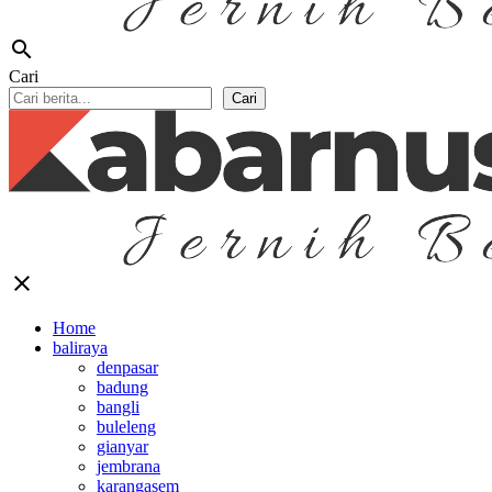
search
Cari
Cari
close
Home
baliraya
denpasar
badung
bangli
buleleng
gianyar
jembrana
karangasem