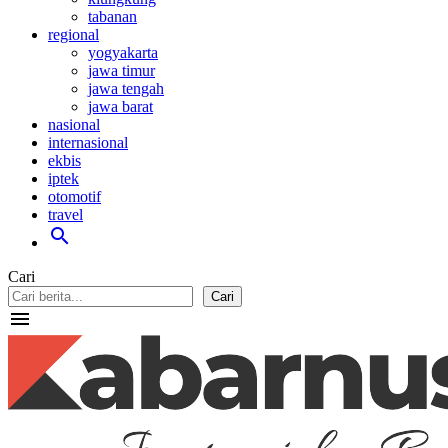
tabanan
regional
yogyakarta
jawa timur
jawa tengah
jawa barat
nasional
internasional
ekbis
iptek
otomotif
travel
search
Cari
Cari
menu