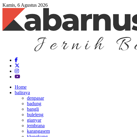
Kamis, 6 Agustus 2026
Home
baliraya
denpasar
badung
bangli
buleleng
gianyar
jembrana
karangasem
klungkung