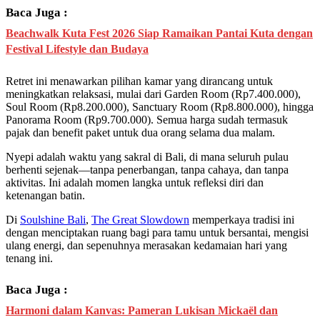
Baca Juga :
Beachwalk Kuta Fest 2026 Siap Ramaikan Pantai Kuta dengan
Festival Lifestyle dan Budaya
Retret ini menawarkan pilihan kamar yang dirancang untuk
meningkatkan relaksasi, mulai dari Garden Room (Rp7.400.000),
Soul Room (Rp8.200.000), Sanctuary Room (Rp8.800.000), hingga
Panorama Room (Rp9.700.000). Semua harga sudah termasuk
pajak dan benefit paket untuk dua orang selama dua malam.
Nyepi adalah waktu yang sakral di Bali, di mana seluruh pulau
berhenti sejenak—tanpa penerbangan, tanpa cahaya, dan tanpa
aktivitas. Ini adalah momen langka untuk refleksi diri dan
ketenangan batin.
Di
Soulshine Bali
,
The Great Slowdown
memperkaya tradisi ini
dengan menciptakan ruang bagi para tamu untuk bersantai, mengisi
ulang energi, dan sepenuhnya merasakan kedamaian hari yang
tenang ini.
Baca Juga :
Harmoni dalam Kanvas: Pameran Lukisan Mickaël dan