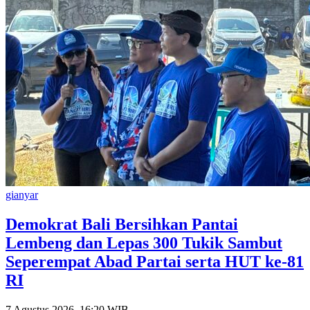
gianyar
Demokrat Bali Bersihkan Pantai
Lembeng dan Lepas 300 Tukik Sambut
Seperempat Abad Partai serta HUT ke-81
RI
7 Agustus 2026, 16:20 WIB