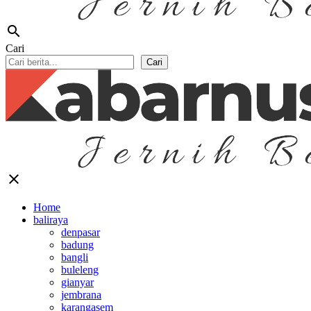
search
Cari
Cari
close
Home
baliraya
denpasar
badung
bangli
buleleng
gianyar
jembrana
karangasem