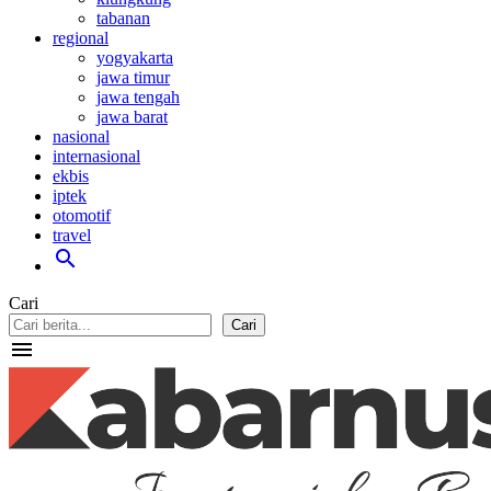
tabanan
regional
yogyakarta
jawa timur
jawa tengah
jawa barat
nasional
internasional
ekbis
iptek
otomotif
travel
search
Cari
Cari
menu