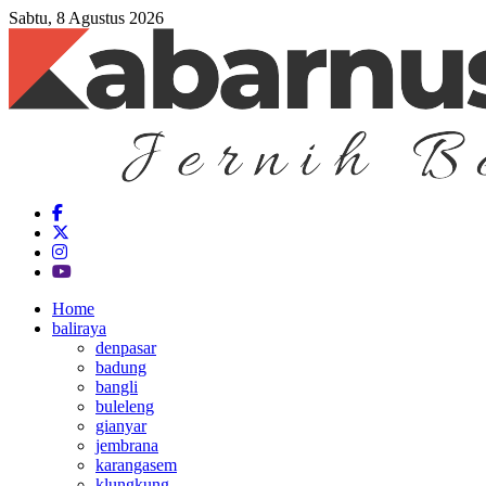
Sabtu, 8 Agustus 2026
Home
baliraya
denpasar
badung
bangli
buleleng
gianyar
jembrana
karangasem
klungkung