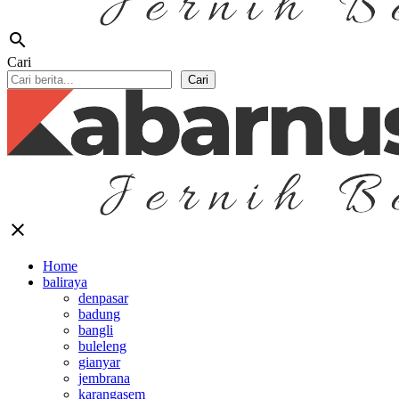
search
Cari
Cari
close
Home
baliraya
denpasar
badung
bangli
buleleng
gianyar
jembrana
karangasem