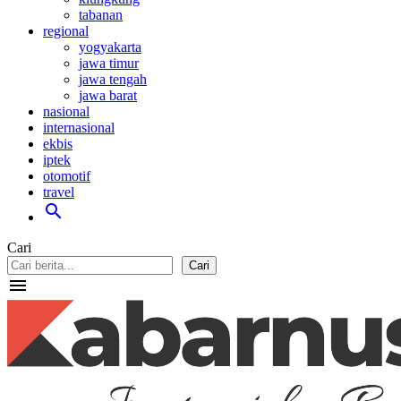
tabanan
regional
yogyakarta
jawa timur
jawa tengah
jawa barat
nasional
internasional
ekbis
iptek
otomotif
travel
search
Cari
Cari
menu