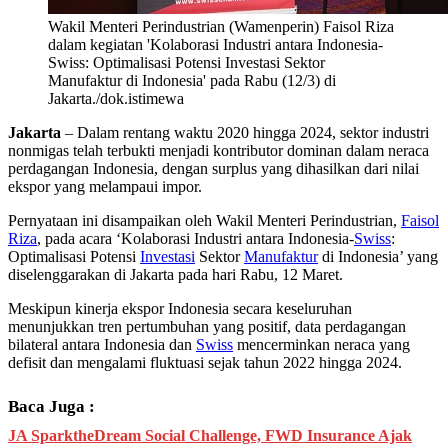
Wakil Menteri Perindustrian (Wamenperin) Faisol Riza
dalam kegiatan 'Kolaborasi Industri antara Indonesia-
Swiss: Optimalisasi Potensi Investasi Sektor
Manufaktur di Indonesia' pada Rabu (12/3) di
Jakarta./dok.istimewa
Jakarta
– Dalam rentang waktu 2020 hingga 2024, sektor industri
nonmigas telah terbukti menjadi kontributor dominan dalam neraca
perdagangan Indonesia, dengan surplus yang dihasilkan dari nilai
ekspor yang melampaui impor.
Pernyataan ini disampaikan oleh Wakil Menteri Perindustrian,
Faisol
Riza
, pada acara ‘Kolaborasi Industri antara Indonesia-
Swiss
:
Optimalisasi Potensi
Investasi
Sektor
Manufaktur
di Indonesia’ yang
diselenggarakan di Jakarta pada hari Rabu, 12 Maret.
Meskipun kinerja ekspor Indonesia secara keseluruhan
menunjukkan tren pertumbuhan yang positif, data perdagangan
bilateral antara Indonesia dan
Swiss
mencerminkan neraca yang
defisit dan mengalami fluktuasi sejak tahun 2022 hingga 2024.
Baca Juga :
JA SparktheDream Social Challenge, FWD Insurance Ajak