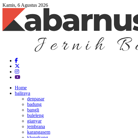
Kamis, 6 Agustus 2026
Home
baliraya
denpasar
badung
bangli
buleleng
gianyar
jembrana
karangasem
klungkung