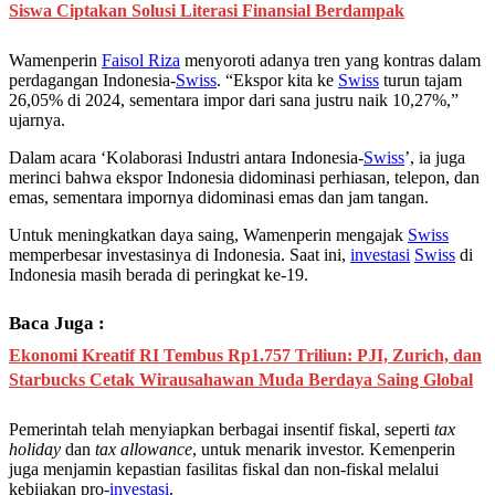
Siswa Ciptakan Solusi Literasi Finansial Berdampak
Wamenperin
Faisol Riza
menyoroti adanya tren yang kontras dalam
perdagangan Indonesia-
Swiss
. “Ekspor kita ke
Swiss
turun tajam
26,05% di 2024, sementara impor dari sana justru naik 10,27%,”
ujarnya.
Dalam acara ‘Kolaborasi Industri antara Indonesia-
Swiss
’, ia juga
merinci bahwa ekspor Indonesia didominasi perhiasan, telepon, dan
emas, sementara impornya didominasi emas dan jam tangan.
Untuk meningkatkan daya saing, Wamenperin mengajak
Swiss
memperbesar investasinya di Indonesia. Saat ini,
investasi
Swiss
di
Indonesia masih berada di peringkat ke-19.
Baca Juga :
Ekonomi Kreatif RI Tembus Rp1.757 Triliun: PJI, Zurich, dan
Starbucks Cetak Wirausahawan Muda Berdaya Saing Global
Pemerintah telah menyiapkan berbagai insentif fiskal, seperti
tax
holiday
dan
tax allowance
, untuk menarik investor. Kemenperin
juga menjamin kepastian fasilitas fiskal dan non-fiskal melalui
kebijakan pro-
investasi
.