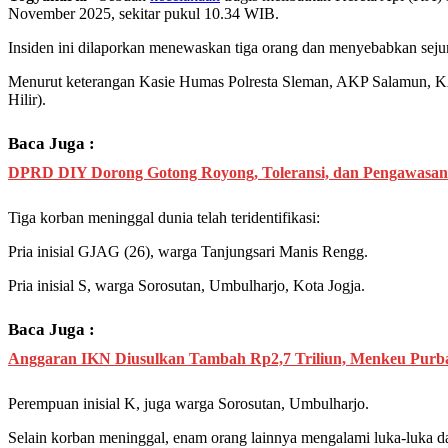
November 2025, sekitar pukul 10.34 WIB.
Insiden ini dilaporkan menewaskan tiga orang dan menyebabkan sejum
Menurut keterangan Kasie Humas Polresta Sleman, AKP Salamun, KA
Hilir).
Baca Juga :
DPRD DIY Dorong Gotong Royong, Toleransi, dan Pengawasan
Tiga korban meninggal dunia telah teridentifikasi:
Pria inisial GJAG (26), warga Tanjungsari Manis Rengg.
Pria inisial S, warga Sorosutan, Umbulharjo, Kota Jogja.
Baca Juga :
Anggaran IKN Diusulkan Tambah Rp2,7 Triliun, Menkeu Purba
Perempuan inisial K, juga warga Sorosutan, Umbulharjo.
Selain korban meninggal, enam orang lainnya mengalami luka-luka dan