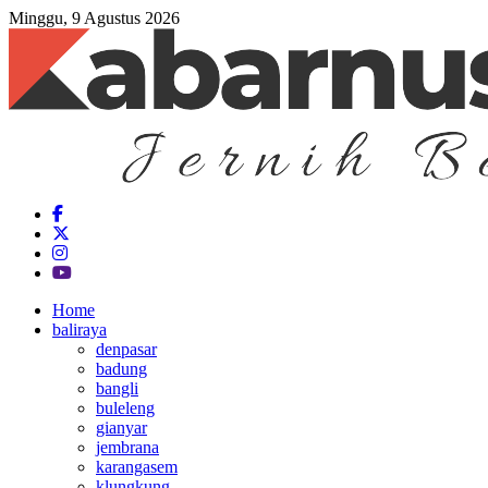
Minggu, 9 Agustus 2026
Home
baliraya
denpasar
badung
bangli
buleleng
gianyar
jembrana
karangasem
klungkung