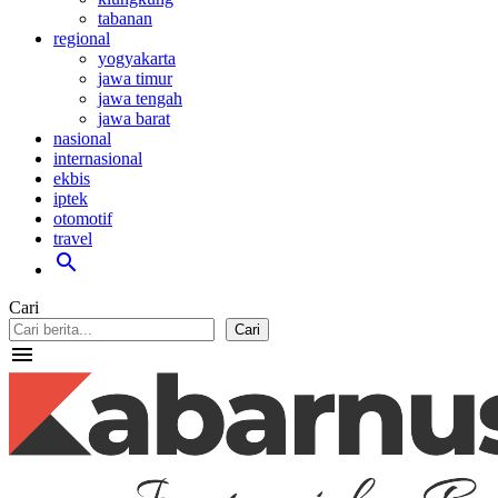
tabanan
regional
yogyakarta
jawa timur
jawa tengah
jawa barat
nasional
internasional
ekbis
iptek
otomotif
travel
search
Cari
Cari
menu