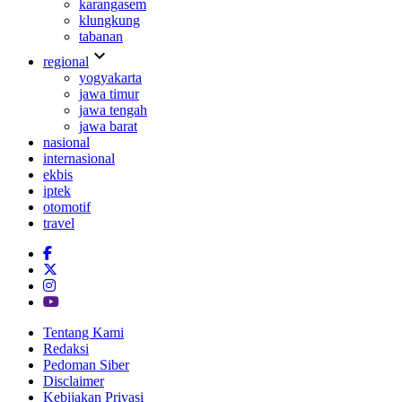
karangasem
klungkung
tabanan
expand_more
regional
yogyakarta
jawa timur
jawa tengah
jawa barat
nasional
internasional
ekbis
iptek
otomotif
travel
Tentang Kami
Redaksi
Pedoman Siber
Disclaimer
Kebijakan Privasi