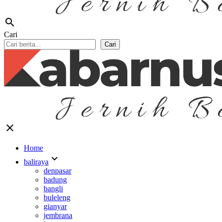
search
Cari
Cari
close
Home
expand_more
baliraya
denpasar
badung
bangli
buleleng
gianyar
jembrana