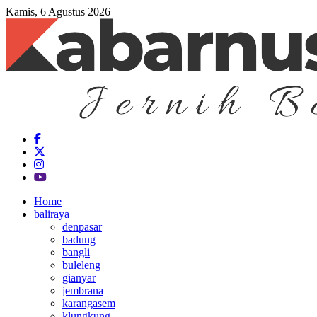
Kamis, 6 Agustus 2026
Home
baliraya
denpasar
badung
bangli
buleleng
gianyar
jembrana
karangasem
klungkung