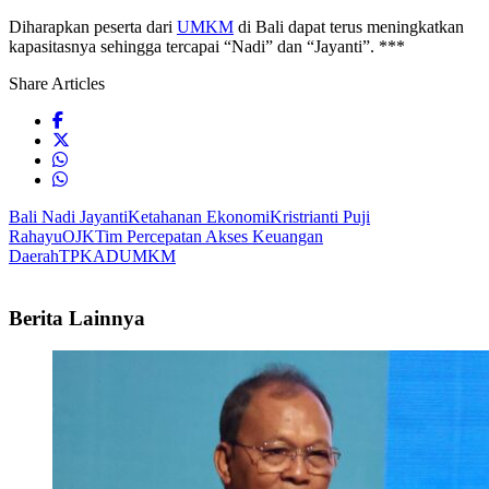
Diharapkan peserta dari
UMKM
di Bali dapat terus meningkatkan
kapasitasnya sehingga tercapai “Nadi” dan “Jayanti”. ***
Share Articles
Bali Nadi Jayanti
Ketahanan Ekonomi
Kristrianti Puji
Rahayu
OJK
Tim Percepatan Akses Keuangan
Daerah
TPKAD
UMKM
Berita Lainnya