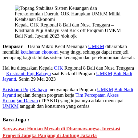
Kepala OJK Regional 8 Bali dan Nusa Tenggara –
Kristrianti Puji Rahayu saat Kick off Program UMKM
Bali Nadi Jayanti 2023 /dok.ojk
Denpasar
– Usaha Mikro Kecil Menangah
UMKM
diharapkan
memiliki
ketahanan ekonomi
yang tinggi sehingga dapat menjadi
penopang bagi stabilitas sistem keuangan dan perekonomian daerah.
Hal itu ditegaskan Kepala
OJK
Regional 8 Bali dan Nusa Tenggara
–
Kristrianti Puji Rahayu
saat Kick off Program
UMKM
Bali Nadi
Jayanti
, Senin 29 Mei 2023
Kristrianti Puji Rahayu
menyampaikan Program
UMKM
Bali Nadi
Jayanti
sejalan dengan program kerja
Tim Percepatan Akses
Keuangan Daerah
(TPAKD) yang tujuannya adalah mencapai
UMKM
tangguh dan konsumen yang cerdas.
Baca Juga :
Savyavasa: Hunian Mewah di Dharmawangsa, Investasi
Properti Jangka Panjang di Jantung Jakarta