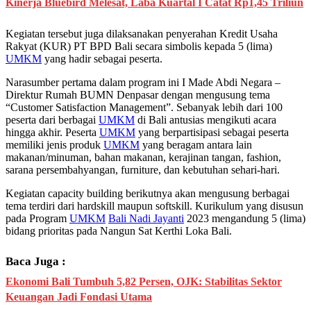
Kinerja Bluebird Melesat, Laba Kuartal I Catat Rp1,45 Triliun
Kegiatan tersebut juga dilaksanakan penyerahan Kredit Usaha
Rakyat (KUR) PT BPD Bali secara simbolis kepada 5 (lima)
UMKM
yang hadir sebagai peserta.
Narasumber pertama dalam program ini I Made Abdi Negara –
Direktur Rumah BUMN Denpasar dengan mengusung tema
“Customer Satisfaction Management”. Sebanyak lebih dari 100
peserta dari berbagai
UMKM
di Bali antusias mengikuti acara
hingga akhir. Peserta
UMKM
yang berpartisipasi sebagai peserta
memiliki jenis produk
UMKM
yang beragam antara lain
makanan/minuman, bahan makanan, kerajinan tangan, fashion,
sarana persembahyangan, furniture, dan kebutuhan sehari-hari.
Kegiatan capacity building berikutnya akan mengusung berbagai
tema terdiri dari hardskill maupun softskill. Kurikulum yang disusun
pada Program
UMKM
Bali Nadi Jayanti
2023 mengandung 5 (lima)
bidang prioritas pada Nangun Sat Kerthi Loka Bali.
Baca Juga :
Ekonomi Bali Tumbuh 5,82 Persen, OJK: Stabilitas Sektor
Keuangan Jadi Fondasi Utama