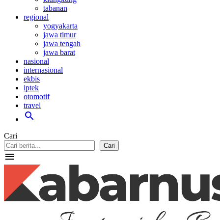
tabanan
regional
yogyakarta
jawa timur
jawa tengah
jawa barat
nasional
internasional
ekbis
iptek
otomotif
travel
search
Cari
Cari
menu