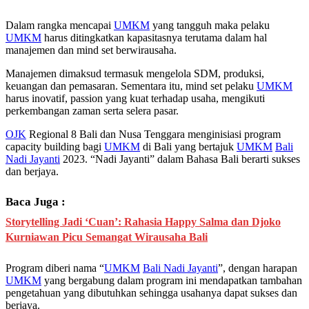
Dalam rangka mencapai
UMKM
yang tangguh maka pelaku
UMKM
harus ditingkatkan kapasitasnya terutama dalam hal
manajemen dan mind set berwirausaha.
Manajemen dimaksud termasuk mengelola SDM, produksi,
keuangan dan pemasaran. Sementara itu, mind set pelaku
UMKM
harus inovatif, passion yang kuat terhadap usaha, mengikuti
perkembangan zaman serta selera pasar.
OJK
Regional 8 Bali dan Nusa Tenggara menginisiasi program
capacity building bagi
UMKM
di Bali yang bertajuk
UMKM
Bali
Nadi Jayanti
2023. “Nadi Jayanti” dalam Bahasa Bali berarti sukses
dan berjaya.
Baca Juga :
Storytelling Jadi ‘Cuan’: Rahasia Happy Salma dan Djoko
Kurniawan Picu Semangat Wirausaha Bali
Program diberi nama “
UMKM
Bali Nadi Jayanti
”, dengan harapan
UMKM
yang bergabung dalam program ini mendapatkan tambahan
pengetahuan yang dibutuhkan sehingga usahanya dapat sukses dan
berjaya.