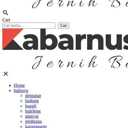
search
Cari
Cari
close
Home
baliraya
denpasar
badung
bangli
buleleng
gianyar
jembrana
karangasem