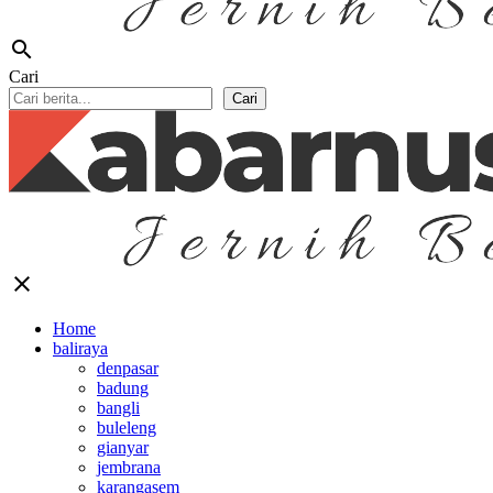
search
Cari
Cari
close
Home
baliraya
denpasar
badung
bangli
buleleng
gianyar
jembrana
karangasem