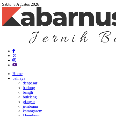
Sabtu, 8 Agustus 2026
Home
baliraya
denpasar
badung
bangli
buleleng
gianyar
jembrana
karangasem
klungkung