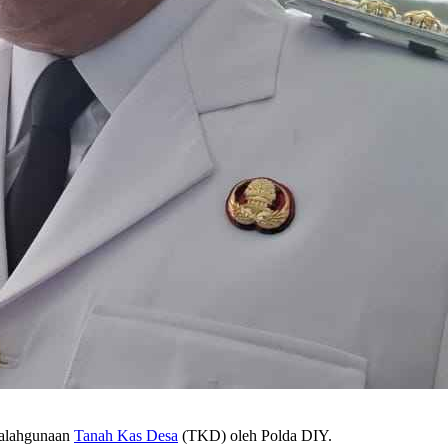
yalahgunaan
Tanah Kas Desa
(TKD) oleh Polda DIY.