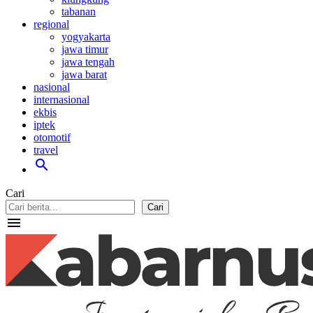
tabanan
regional
yogyakarta
jawa timur
jawa tengah
jawa barat
nasional
internasional
ekbis
iptek
otomotif
travel
search
Cari
Cari
menu