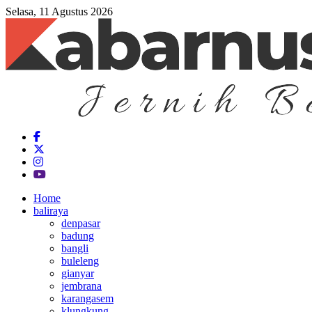
Selasa, 11 Agustus 2026
Home
baliraya
denpasar
badung
bangli
buleleng
gianyar
jembrana
karangasem
klungkung