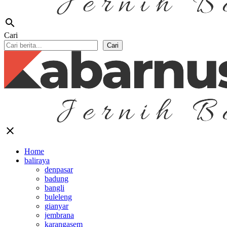
search
Cari
Cari
close
Home
baliraya
denpasar
badung
bangli
buleleng
gianyar
jembrana
karangasem