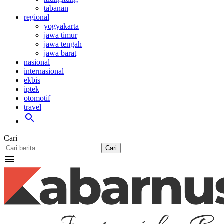
tabanan
regional
yogyakarta
jawa timur
jawa tengah
jawa barat
nasional
internasional
ekbis
iptek
otomotif
travel
search
Cari
Cari
menu