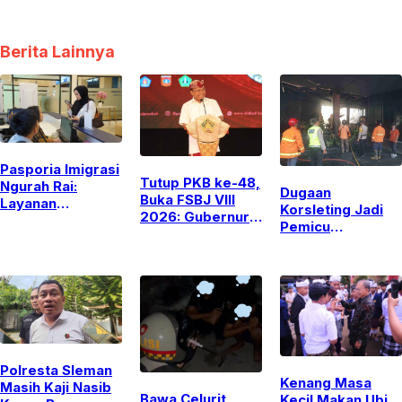
Berita Lainnya
Pasporia Imigrasi
Tutup PKB ke-48,
Ngurah Rai:
Dugaan
Buka FSBJ VIII
Layanan
Korsleting Jadi
2026: Gubernur
Weekend yang
Pemicu
Koster Tegaskan
Kian Populer
Kebakaran di
Budaya Adalah
Vrama Billiard &
Nafas Bali
Cafe Yogyakarta
Polresta Sleman
Kenang Masa
Masih Kaji Nasib
Bawa Celurit
Kecil Makan Ubi