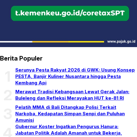
Berita Populer
Serunya Pesta Rakyat 2026 di GWK: Usung Konsep
1
PESTA, Banjir Kuliner Nusantara hingga Pesta
Kembang Api
2
Merawat Tradisi Kebangsaan Lewat Gerak Jalan:
Buleleng dan Refleksi Merayakan HUT ke-81 RI
Pelatih MMA di Bali Ditangkap Polisi Terkait
3
Narkoba, Kedapatan Simpan Senpi dan Puluhan
Amunisi
Gubernur Koster Ingatkan Pengurus Hanura:
4
Jabatan Politik Adalah Amanah untuk Bekerja,