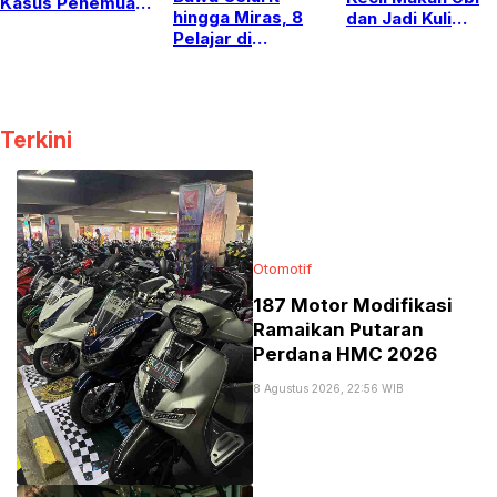
Kasus Penemuan
hingga Miras, 8
dan Jadi Kuli
11 Bayi di Pakem
Pelajar di
Batu, Gubernur
Yogyakarta
Koster Tak Ingin
Diamankan Polisi
Anak Bali Putus
saat Dini Hari
Sekolah
Terkini
Otomotif
187 Motor Modifikasi
Ramaikan Putaran
Perdana HMC 2026
8 Agustus 2026, 22:56 WIB