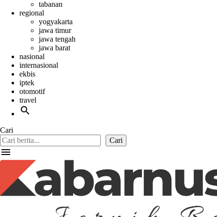
tabanan
regional
yogyakarta
jawa timur
jawa tengah
jawa barat
nasional
internasional
ekbis
iptek
otomotif
travel
search
Cari
Cari
menu