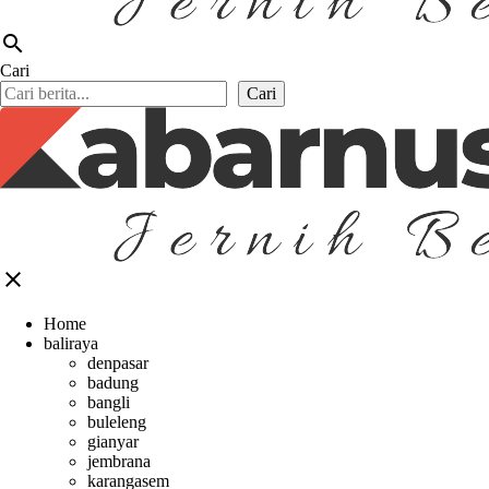
search
Cari
Cari
close
Home
baliraya
denpasar
badung
bangli
buleleng
gianyar
jembrana
karangasem