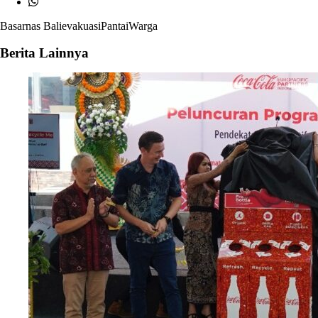
Basarnas Bali
evakuasi
Pantai
Warga
Berita Lainnya