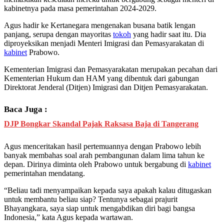
kabinetnya pada masa pemerintahan 2024-2029.
Agus hadir ke Kertanegara mengenakan busana batik lengan
panjang, serupa dengan mayoritas
tokoh
yang hadir saat itu. Dia
diproyeksikan menjadi Menteri Imigrasi dan Pemasyarakatan di
kabinet
Prabowo.
Kementerian Imigrasi dan Pemasyarakatan merupakan pecahan dari
Kementerian Hukum dan HAM yang dibentuk dari gabungan
Direktorat Jenderal (Ditjen) Imigrasi dan Ditjen Pemasyarakatan.
Baca Juga :
DJP Bongkar Skandal Pajak Raksasa Baja di Tangerang
Agus menceritakan hasil pertemuannya dengan Prabowo lebih
banyak membahas soal arah pembangunan dalam lima tahun ke
depan. Dirinya diminta oleh Prabowo untuk bergabung di
kabinet
pemerintahan mendatang.
“Beliau tadi menyampaikan kepada saya apakah kalau ditugaskan
untuk membantu beliau siap? Tentunya sebagai prajurit
Bhayangkara, saya siap untuk mengabdikan diri bagi bangsa
Indonesia,” kata Agus kepada wartawan.