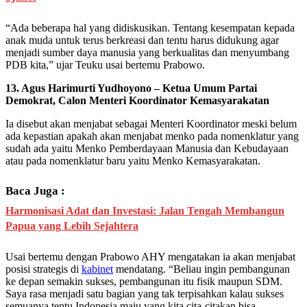
“Ada beberapa hal yang didiskusikan. Tentang kesempatan kepada
anak muda untuk terus berkreasi dan tentu harus didukung agar
menjadi sumber daya manusia yang berkualitas dan menyumbang
PDB kita,” ujar Teuku usai bertemu Prabowo.
13. Agus Harimurti Yudhoyono – Ketua Umum Partai
Demokrat, Calon Menteri Koordinator Kemasyarakatan
Ia disebut akan menjabat sebagai Menteri Koordinator meski belum
ada kepastian apakah akan menjabat menko pada nomenklatur yang
sudah ada yaitu Menko Pemberdayaan Manusia dan Kebudayaan
atau pada nomenklatur baru yaitu Menko Kemasyarakatan.
Baca Juga :
Harmonisasi Adat dan Investasi: Jalan Tengah Membangun
Papua yang Lebih Sejahtera
Usai bertemu dengan Prabowo AHY mengatakan ia akan menjabat
posisi strategis di
kabinet
mendatang. “Beliau ingin pembangunan
ke depan semakin sukses, pembangunan itu fisik maupun SDM.
Saya rasa menjadi satu bagian yang tak terpisahkan kalau sukses
semuanya tentu Indonesia maju yang kita cita-citakan bisa