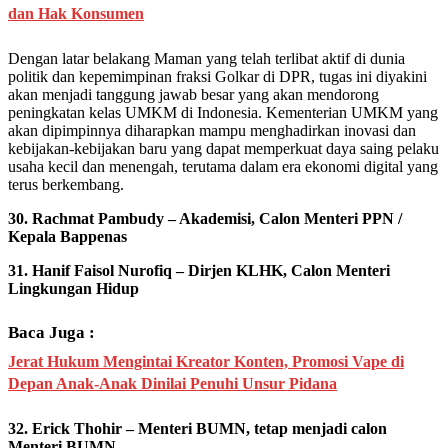
dan Hak Konsumen
Dengan latar belakang Maman yang telah terlibat aktif di dunia
politik dan kepemimpinan fraksi Golkar di DPR, tugas ini diyakini
akan menjadi tanggung jawab besar yang akan mendorong
peningkatan kelas UMKM di Indonesia. Kementerian UMKM yang
akan dipimpinnya diharapkan mampu menghadirkan inovasi dan
kebijakan-kebijakan baru yang dapat memperkuat daya saing pelaku
usaha kecil dan menengah, terutama dalam era ekonomi digital yang
terus berkembang.
30. Rachmat Pambudy – Akademisi, Calon Menteri PPN /
Kepala Bappenas
31. Hanif Faisol Nurofiq – Dirjen KLHK, Calon Menteri
Lingkungan Hidup
Baca Juga :
Jerat Hukum Mengintai Kreator Konten, Promosi Vape di
Depan Anak-Anak Dinilai Penuhi Unsur Pidana
32. Erick Thohir – Menteri BUMN, tetap menjadi calon
Menteri BUMN