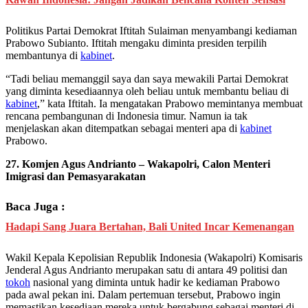
Politikus Partai Demokrat Iftitah Sulaiman menyambangi kediaman
Prabowo Subianto. Iftitah mengaku diminta presiden terpilih
membantunya di
kabinet
.
“Tadi beliau memanggil saya dan saya mewakili Partai Demokrat
yang diminta kesediaannya oleh beliau untuk membantu beliau di
kabinet
,” kata Iftitah. Ia mengatakan Prabowo memintanya membuat
rencana pembangunan di Indonesia timur. Namun ia tak
menjelaskan akan ditempatkan sebagai menteri apa di
kabinet
Prabowo.
27. Komjen Agus Andrianto – Wakapolri, Calon Menteri
Imigrasi dan Pemasyarakatan
Baca Juga :
Hadapi Sang Juara Bertahan, Bali United Incar Kemenangan
Wakil Kepala Kepolisian Republik Indonesia (Wakapolri) Komisaris
Jenderal Agus Andrianto merupakan satu di antara 49 politisi dan
tokoh
nasional yang diminta untuk hadir ke kediaman Prabowo
pada awal pekan ini. Dalam pertemuan tersebut, Prabowo ingin
memastikan kesediaan mereka untuk bergabung sebagai menteri di