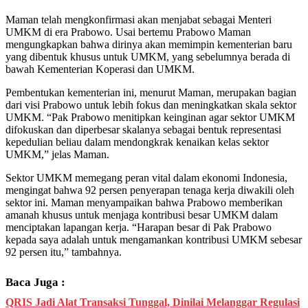
Maman telah mengkonfirmasi akan menjabat sebagai Menteri
UMKM di era Prabowo. Usai bertemu Prabowo Maman
mengungkapkan bahwa dirinya akan memimpin kementerian baru
yang dibentuk khusus untuk UMKM, yang sebelumnya berada di
bawah Kementerian Koperasi dan UMKM.
Pembentukan kementerian ini, menurut Maman, merupakan bagian
dari visi Prabowo untuk lebih fokus dan meningkatkan skala sektor
UMKM. “Pak Prabowo menitipkan keinginan agar sektor UMKM
difokuskan dan diperbesar skalanya sebagai bentuk representasi
kepedulian beliau dalam mendongkrak kenaikan kelas sektor
UMKM,” jelas Maman.
Sektor UMKM memegang peran vital dalam ekonomi Indonesia,
mengingat bahwa 92 persen penyerapan tenaga kerja diwakili oleh
sektor ini. Maman menyampaikan bahwa Prabowo memberikan
amanah khusus untuk menjaga kontribusi besar UMKM dalam
menciptakan lapangan kerja. “Harapan besar di Pak Prabowo
kepada saya adalah untuk mengamankan kontribusi UMKM sebesar
92 persen itu,” tambahnya.
Baca Juga :
QRIS Jadi Alat Transaksi Tunggal, Dinilai Melanggar Regulasi