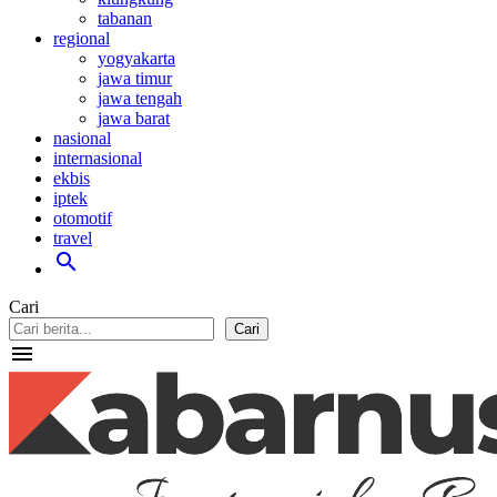
tabanan
regional
yogyakarta
jawa timur
jawa tengah
jawa barat
nasional
internasional
ekbis
iptek
otomotif
travel
search
Cari
Cari
menu