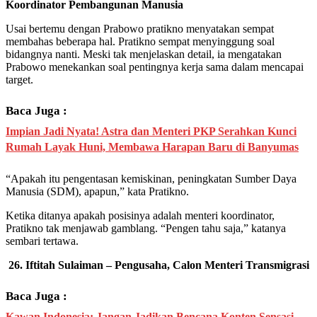
Koordinator Pembangunan Manusia
Usai bertemu dengan Prabowo pratikno menyatakan sempat
membahas beberapa hal. Pratikno sempat menyinggung soal
bidangnya nanti. Meski tak menjelaskan detail, ia mengatakan
Prabowo menekankan soal pentingnya kerja sama dalam mencapai
target.
Baca Juga :
Impian Jadi Nyata! Astra dan Menteri PKP Serahkan Kunci
Rumah Layak Huni, Membawa Harapan Baru di Banyumas
“Apakah itu pengentasan kemiskinan, peningkatan Sumber Daya
Manusia (SDM), apapun,” kata Pratikno.
Ketika ditanya apakah posisinya adalah menteri koordinator,
Pratikno tak menjawab gamblang. “Pengen tahu saja,” katanya
sembari tertawa.
26. Iftitah Sulaiman – Pengusaha, Calon Menteri Transmigrasi
Baca Juga :
Kawan Indonesia: Jangan Jadikan Bencana Konten Sensasi