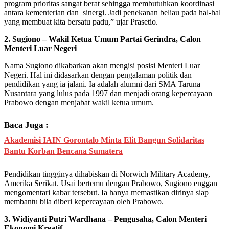
program prioritas sangat berat sehingga membutuhkan koordinasi
antara kementerian dan sinergi. Jadi penekanan beliau pada hal-hal
yang membuat kita bersatu padu,” ujar Prasetio.
2. Sugiono – Wakil Ketua Umum Partai Gerindra, Calon
Menteri Luar Negeri
Nama Sugiono dikabarkan akan mengisi posisi Menteri Luar
Negeri. Hal ini didasarkan dengan pengalaman politik dan
pendidikan yang ia jalani. Ia adalah alumni dari SMA Taruna
Nusantara yang lulus pada 1997 dan menjadi orang kepercayaan
Prabowo dengan menjabat wakil ketua umum.
Baca Juga :
Akademisi IAIN Gorontalo Minta Elit Bangun Solidaritas
Bantu Korban Bencana Sumatera
Pendidikan tingginya dihabiskan di Norwich Military Academy,
Amerika Serikat. Usai bertemu dengan Prabowo, Sugiono enggan
mengomentari kabar tersebut. Ia hanya memastikan dirinya siap
membantu bila diberi kepercayaan oleh Prabowo.
3. Widiyanti Putri Wardhana – Pengusaha, Calon Menteri
Ekonomi Kreatif