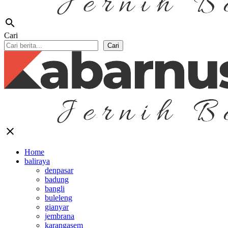
search
Cari
Cari
close
Home
baliraya
denpasar
badung
bangli
buleleng
gianyar
jembrana
karangasem