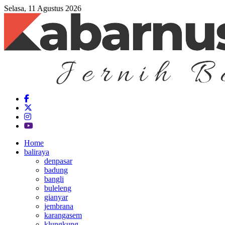
Selasa, 11 Agustus 2026
Home
baliraya
denpasar
badung
bangli
buleleng
gianyar
jembrana
karangasem
klungkung